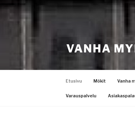
VANHA MY
Etusivu
Mökit
Vanha m
Varauspalvelu
Asiakaspala