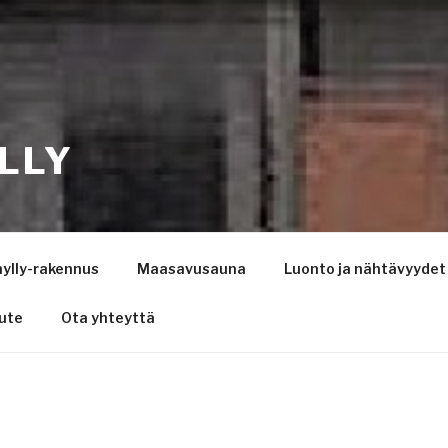
LLY
ylly-rakennus
Maasavusauna
Luonto ja nähtävyydet
ute
Ota yhteyttä