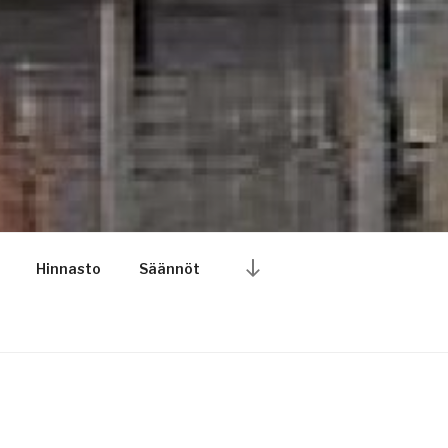
Vieritä
Hinnasto
Säännöt
alas
sisältöön