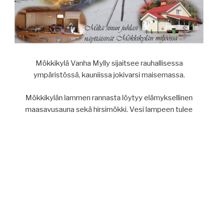
Mökkikylä Vanha Mylly sijaitsee rauhallisessa
ympäristössä, kauniissa jokivarsi maisemassa.
Mökkikylän lammen rannasta löytyy elämyksellinen
maasavusauna sekä hirsimökki. Vesi lampeen tulee
Karijoesta ja se on uimakelpoista vaihtuen kokoajan.
Mökkikylän majoitus on 32:lle henkilölle.
Mökkikylässämme on mahdollista järjestää isompia juhlia,
kokoontumisia tai esimerkiksi leirejä.
Mökkikylällä on kalastuskortti, joka oikeuttaa yhden
majoittujan kalastamaan Karijoen kalastuskunnan
alueella.